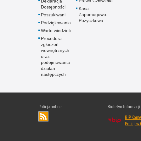
Prawa Człowieka
Deklaracja
Dostępności
Kasa
Zapomogowo-
Poszukiwani
Pożyczkowa
Podziękowania
Warto wiedzieć
Procedura
zgłoszeń
wewnętrznych
oraz
podejmowania
działań
następczych
Policja online
Biuletyn Informacji
BIP Kome
Policji w