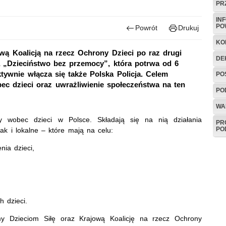
PR
IN
PO
Powrót
Drukuj
KO
wą Koalicją na rzecz Ochrony Dzieci po raz drugi
DE
 „Dzieciństwo bez przemocy”, która potrwa od 6
ktywnie włącza się także Polska Policja. Celem
PO
ec dzieci oraz uwrażliwienie społeczeństwa na ten
PO
WA
y wobec dzieci w Polsce. Składają się na nią działania
PR
PO
ak i lokalne – które mają na celu:
nia dzieci,
 dzieci.
y Dzieciom Siłę oraz Krajową Koalicję na rzecz Ochrony