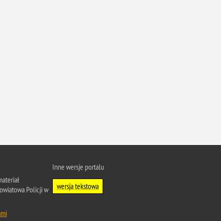
Inne wersje portalu
ateriał
wersja tekstowa
owiatowa Policji w
ami