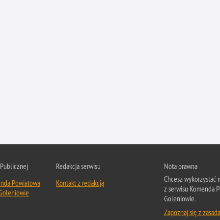
 Publicznej
Redakcja serwisu
Nota prawna
Chcesz wykorzystać m
nda Powiatowa
Kontakt z redakcją
z serwisu Komenda P
 Goleniowie
Goleniowie.
Zapoznaj się z zasad