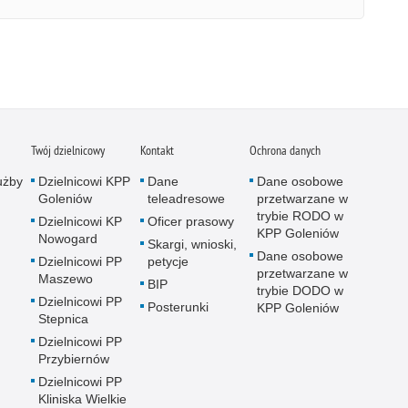
Twój dzielnicowy
Kontakt
Ochrona danych
użby
Dzielnicowi KPP
Dane
Dane osobowe
Goleniów
teleadresowe
przetwarzane w
trybie RODO w
Dzielnicowi KP
Oficer prasowy
KPP Goleniów
Nowogard
Skargi, wnioski,
Dane osobowe
Dzielnicowi PP
petycje
przetwarzane w
Maszewo
BIP
trybie DODO w
Dzielnicowi PP
Posterunki
KPP Goleniów
Stepnica
Dzielnicowi PP
Przybiernów
Dzielnicowi PP
Kliniska Wielkie