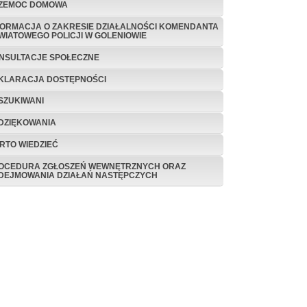
ZEMOC DOMOWA
FORMACJA O ZAKRESIE DZIAŁALNOŚCI KOMENDANTA
WIATOWEGO POLICJI W GOLENIOWIE
NSULTACJE SPOŁECZNE
KLARACJA DOSTĘPNOŚCI
SZUKIWANI
DZIĘKOWANIA
RTO WIEDZIEĆ
OCEDURA ZGŁOSZEŃ WEWNĘTRZNYCH ORAZ
DEJMOWANIA DZIAŁAŃ NASTĘPCZYCH