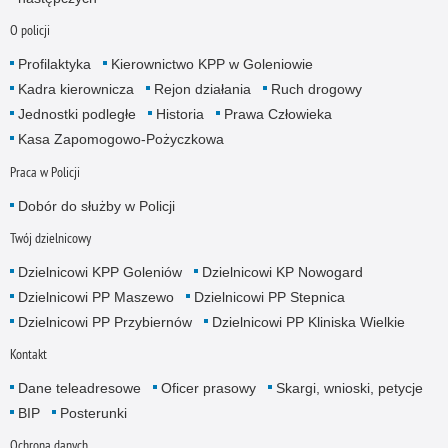
O policji
Profilaktyka
Kierownictwo KPP w Goleniowie
Kadra kierownicza
Rejon działania
Ruch drogowy
Jednostki podległe
Historia
Prawa Człowieka
Kasa Zapomogowo-Pożyczkowa
Praca w Policji
Dobór do służby w Policji
Twój dzielnicowy
Dzielnicowi KPP Goleniów
Dzielnicowi KP Nowogard
Dzielnicowi PP Maszewo
Dzielnicowi PP Stepnica
Dzielnicowi PP Przybiernów
Dzielnicowi PP Kliniska Wielkie
Kontakt
Dane teleadresowe
Oficer prasowy
Skargi, wnioski, petycje
BIP
Posterunki
Ochrona danych